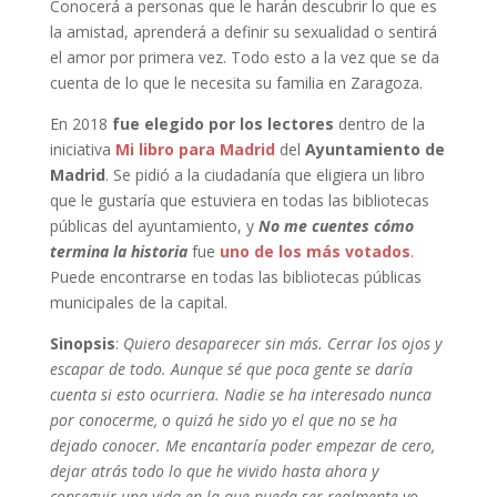
Conocerá a personas que le harán descubrir lo que es
la amistad, aprenderá a definir su sexualidad o sentirá
el amor por primera vez. Todo esto a la vez que se da
cuenta de lo que le necesita su familia en Zaragoza.
En 2018
fue elegido por los lectores
dentro de la
iniciativa
Mi libro para Madrid
del
Ayuntamiento de
Madrid
. Se pidió a la ciudadanía que eligiera un libro
que le gustaría que estuviera en todas las bibliotecas
públicas del ayuntamiento, y
No me cuentes cómo
termina la historia
fue
uno de los más votados
.
Puede encontrarse en todas las bibliotecas públicas
municipales de la capital.
Sinopsis
:
Quiero desaparecer sin más. Cerrar los ojos y
escapar de todo. Aunque sé que poca gente se daría
cuenta si esto ocurriera. Nadie se ha interesado nunca
por conocerme, o quizá he sido yo el que no se ha
dejado conocer. Me encantaría poder empezar de cero,
dejar atrás todo lo que he vivido hasta ahora y
conseguir una vida en la que pueda ser realmente yo.