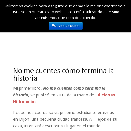
Utilizamos cookies para asegurar que damos la mejor experiencia al
usuario en nuestro sitio web. Si continúa utilizando este sitio
asumiremos que está de acuerdo.
Estoy de acuerdo
Mis libros
|
No me cuentes cómo termina la
historia
Mi primer libro,
No me cuentes cómo termina la
historia
, se publicó en 2017 de la mano de
Ediciones
Hidroavión
.
Roque nos cuenta su viaje como estudiante erasmus
en Dijon, una pequeña ciudad francesa. Allí, lejos de su
casa, intentará descubrir su lugar en el mundo.