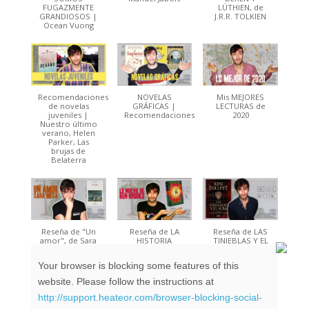
FUGAZMENTE
LÚTHIEN, de
GRANDIOSOS |
J.R.R. TOLKIEN
Ocean Vuong
Recomendaciones
NOVELAS
Mis MEJORES
de novelas
GRÁFICAS |
LECTURAS de
juveniles |
Recomendaciones
2020
Nuestro último
verano, Helen
Parker, Las
brujas de
Belaterra
Reseña de "Un
Reseña de LA
Reseña de LAS
amor", de Sara
HISTORIA
TINIEBLAS Y EL
Mesa | Mejor
IMPOSIBLE DE
ALBA | Ken
libro de 2020
SEBASTIAN
Follett
Your browser is blocking some features of this
COLE | Ben
Brooks
website. Please follow the instructions at
http://support.heateor.com/browser-blocking-social-