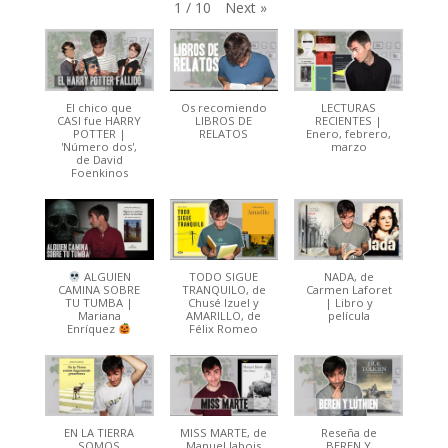
Next
»
1
/
10
El chico que
Os recomiendo
LECTURAS
CASI fue HARRY
LIBROS DE
RECIENTES |
POTTER |
RELATOS
Enero, febrero,
'Número dos',
marzo
de David
Foenkinos
ALGUIEN
TODO SIGUE
NADA, de
CAMINA SOBRE
TRANQUILO, de
Carmen Laforet
TU TUMBA |
Chusé Izuel y
| Libro y
Mariana
AMARILLO, de
película
Enríquez
Félix Romeo
EN LA TIERRA
MISS MARTE, de
Reseña de
SOMOS
Manuel Jabois
BEREN Y